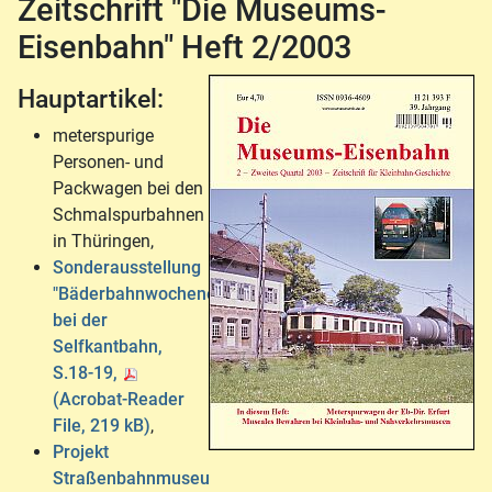
Zeitschrift "Die Museums-
Eisenbahn" Heft 2/2003
Hauptartikel:
meterspurige
Personen- und
Packwagen bei den
Schmalspurbahnen
in Thüringen,
Sonderausstellung
"Bäderbahnwochenende"
bei der
Selfkantbahn,
S.18-19,
(Acrobat-Reader
File, 219 kB)
,
Projekt
Straßenbahnmuseum