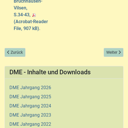
Bruchhausen-
Vilsen,
S.34-43,
(Acrobat-Reader
File, 907 kB)
.
Vorheriger Beitrag: DME Jahrgang 2004
Nächster Be
Zurück
Weiter
DME - Inhalte und Downloads
DME Jahrgang 2026
DME Jahrgang 2025
DME Jahrgang 2024
DME Jahrgang 2023
DME Jahrgang 2022