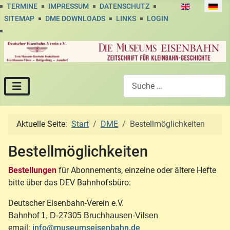
Sprache auswä
TERMINE
IMPRESSUM
DATENSCHUTZ
SITEMAP
DME DOWNLOADS
LINKS
LOGIN
Suchen
Aktuelle Seite:
Start
DME
Bestellmöglichkeiten
Bestellmöglichkeiten
Bestellungen
für Abonnements, einzelne oder ältere Hefte
bitte über das DEV Bahnhofsbüro:
Deutscher Eisenbahn-Verein e.V.
Bahnhof 1, D-27305 Bruchhausen-Vilsen
email:
info@museumseisenbahn.de