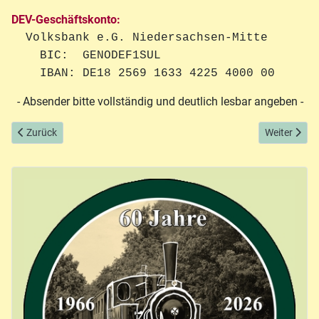
DEV-Geschäftskonto:
Volksbank e.G. Niedersachsen-Mitte
BIC: GENODEF1SUL
IBAN: DE18 2569 1633 4225 4000 00
- Absender bitte vollständig und deutlich lesbar angeben -
Vorheriger Beitrag: Redaktion "Die Museums-Eisenbahn"
Nächster Bei
Zurück
Weiter