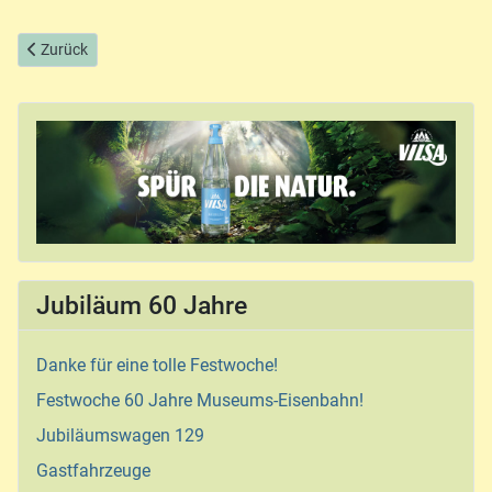
Vorheriger Beitrag: Straßen-Oldtimer
Zurück
Jubiläum 60 Jahre
Danke für eine tolle Festwoche!
Festwoche 60 Jahre Museums-Eisenbahn!
Jubiläumswagen 129
Gastfahrzeuge