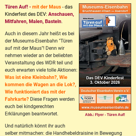
Türen Auf! -
mit der Maus
- das
Kinderfest des DEV:
Anschauen,
Mitfahren, Malen, Basteln
.
Auch in diesem Jahr heißt es bei
der Museums-Eisenbahn "Türen
auf mit der Maus"! Denn wir
nehmen wieder an der beliebten
Veranstaltung des WDR teil und
euch erwarten viele tolle Aktionen:
Was ist eine Kleinbahn?, Wie
kommen die Wagen an die Lok?,
Wie funktioniert das mit der
Fahrkarte?
Diese Fragen werden
euch bei kindgerechten
Erklärungen beantwortet.
Abb.: Flyer - Türen Auf!
Und natürlich könnt ihr auch
selber mitmachen: die Handhebeldraisine in Bewegung