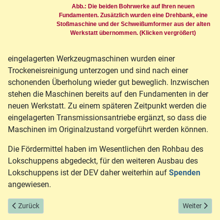
Abb.: Die beiden Bohrwerke auf Ihren neuen
Fundamenten. Zusätzlich wurden eine Drehbank, eine
Stoßmaschine und der Schweißumformer aus der alten
Werkstatt übernommen. (Klicken vergrößert)
eingelagerten Werkzeugmaschinen wurden einer
Trockeneisreinigung unterzogen und sind nach einer
schonenden Überholung wieder gut beweglich. Inzwischen
stehen die Maschinen bereits auf den Fundamenten in der
neuen Werkstatt. Zu einem späteren Zeitpunkt werden die
eingelagerten Transmissionsantriebe ergänzt, so dass die
Maschinen im Originalzustand vorgeführt werden können.
Die Fördermittel haben im Wesentlichen den Rohbau des
Lokschuppens abgedeckt, für den weiteren Ausbau des
Lokschuppens ist der DEV daher weiterhin auf
Spenden
angewiesen.
Vorheriger Beitrag: 60 Jahre Museums-Eisenbahn - 30 Jahre im Web!
Nächster Bei
Zurück
Weiter